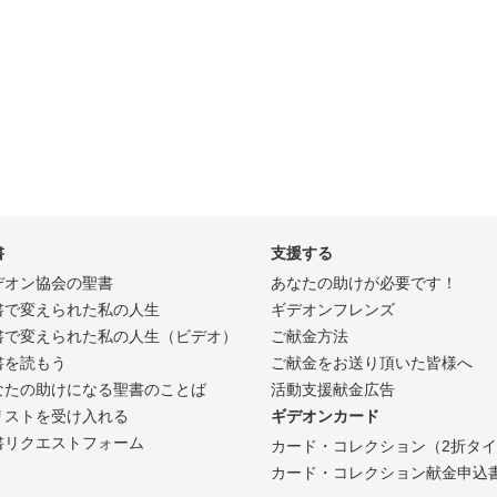
書
支援する
デオン協会の聖書
あなたの助けが必要です！
書で変えられた私の人生
ギデオンフレンズ
書で変えられた私の人生（ビデオ）
ご献金方法
書を読もう
ご献金をお送り頂いた皆様へ
なたの助けになる聖書のことば
活動支援献金広告
リストを受け入れる
ギデオンカード
書リクエストフォーム
カード・コレクション（2折タ
カード・コレクション献金申込